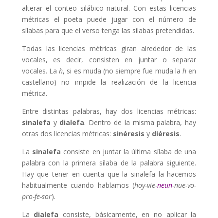
alterar el conteo silábico natural. Con estas licencias
métricas el poeta puede jugar con el número de
sílabas para que el verso tenga las sílabas pretendidas.
Todas las licencias métricas giran alrededor de las
vocales, es decir, consisten en juntar o separar
vocales. La
h
, si es muda (no siempre fue muda la
h
en
castellano) no impide la realización de la licencia
métrica.
Entre distintas palabras, hay dos licencias métricas:
sinalefa
y
dialefa
. Dentro de la misma palabra, hay
otras dos licencias métricas:
sinéresis
y
diéresis
.
La
sinalefa
consiste en juntar la última sílaba de una
palabra con la primera sílaba de la palabra siguiente.
Hay que tener en cuenta que la sinalefa la hacemos
habitualmente cuando hablamos (
hoy-vie-
neun
-nue-vo-
pro-fe-sor
).
La
dialefa
consiste, básicamente, en no aplicar la