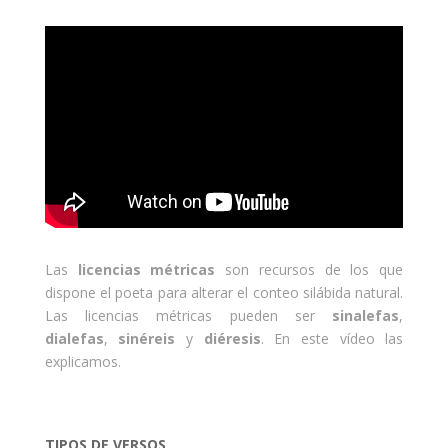
Las
licencias métricas
son recursos de los que
dispone el poeta para alterar el conteo silábida natural.
Las licencias métricas pueden ser
sinalefas
,
dialefas
,
sinéreis
y
diéresis
. En este vídeo las
explicamos.
TIPOS DE VERSOS