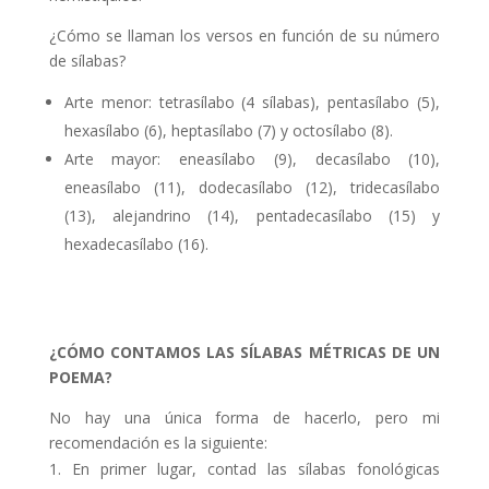
¿Cómo se llaman los versos en función de su número
de sílabas?
Arte menor: tetrasílabo (4 sílabas), pentasílabo (5),
hexasílabo (6), heptasílabo (7) y octosílabo (8).
Arte mayor: eneasílabo (9), decasílabo (10),
eneasílabo (11), dodecasílabo (12), tridecasílabo
(13), alejandrino (14), pentadecasílabo (15) y
hexadecasílabo (16).
¿CÓMO CONTAMOS LAS SÍLABAS MÉTRICAS DE UN
POEMA?
No hay una única forma de hacerlo, pero mi
recomendación es la siguiente:
En primer lugar, contad las sílabas fonológicas